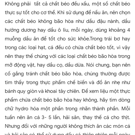
Không phải tất cả chất béo đều xấu, một số chất béo
thực sự tốt cho cơ thể. Khi sử dụng để nấu ăn, nên chọn
các chất béo không bão hòa như dầu đậu nành, dầu
hướng dương hay dầu ô liu, mỗi ngày, dùng khoảng 4
muỗng dầu ăn để tốt cho sức khỏe.Trong trái bơ hay
trong các loại hạt, cá đều có chứa chất béo tốt, vì vậy
nên thay thế chúng với các loại chất béo bão hòa trong
mỡ động vật, hay dầu cọ, dầu dừa. Nói chung, bạn nên
cố gắng tránh chất béo bão hòa, chúng thường được
tìm thấy trong thực phẩm chế biến và đồ ăn nhẹ như
bánh quy giòn và khoai tây chiên. Để xem liệu một thực
phẩm chứa chất béo bão hòa hay không, hãy tìm dòng
chữ hydro hóa một phần trong nhãn thành phần. Mỗi
tuần nên ăn cá 3- 5 lần, hải sản, thay thế cá cho thịt.
Nhưng đối với những người không thích ăn các món cá
và hải sản có thể sử dụng dầu cá thiên nhiên mỗi ngày