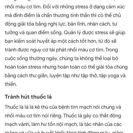
nhồi máu cơ tim. Đối với những stress ở dạng cảm xúc
mà đỉnh điểm là chấn thương tinh thần thì có thể chủ
động giải tỏa bằng nghị lực, bản lĩnh, nhân cách, tư
tưởng và quan điểm sống. Quản lý được stress sẽ giúp
bạn kiểm soát huyết áp một cách tốt hơn, từ đó sẽ
tránh được nguy cơ tái phát nhồi máu cơ tim. Trong
cuộc sống thường ngày, chúng ta không thể loại bỏ
hoàn toàn stress nhưng hoàn toàn có thể giải tỏa chúng
bằng cách thư giãn, luyện tập như tập thở, tập yoga và
thiền.
Tránh hút thuốc lá
Thuốc là lá là kẻ thù của bệnh tim mạch nói chung và
nhồi máu cơ tim nói riêng. Thuốc lá gây co thắt động
mạch vành, làm hư tổn nội mạch, là tác nhân của các
mảng xơ vữa và huyết khối; tăng tính đông máu, giảm