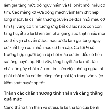
làm gia tăng mức độ nguy hiểm và tái phát nhồi máu cơ
tim. Các mảng xơ vữa động mạch vành làm chít hẹp
lòng mạch, là cái nền thường xuyên đe dọa nhồi máu cơ
tim tại vùng cơ tim tương ứng bất cứ lúc nào; còn cơn
tang huyết áp lại khiến tim phải gắng sức thật nhiều mới
có thể vận chuyển được máu từ đó làm gia tăng nguy
cơ xuất hiện cơn nhồi máu cơ tim cấp. Có tới ⅓ số
trường hợp người bệnh bị nhồi máu cơ tim đều có tiền
sử tăng huyết áp. Như vậy, tăng huyết áp là một tác
nhân lớn gây nhồi máu cơ tim, nên việc phòng ngừa tái
phát nhồi máu cơ tim cũng cần phải tập trung vào việc
kiểm soát huyết áp tốt.
Tránh các chấn thương tinh thần và căng thẳng
quá mức
Căng thẳng tinh thần và stress là kẻ thù lớn của bệnh