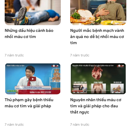
Những dấu hiệu cảnh báo
Người mắc bệnh mạch vành
nhồi máu cơ tim
ăn quá no dễ bị nhồi máu cơ
tim
7 năm trước
7 năm trước
Thủ phạm gây bệnh thiếu
Nguyên nhân thiếu máu cơ
máu cơ tim và giải pháp
tim và giải pháp cho đau
thắt ngực
7 năm trước
7 năm trước