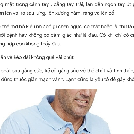
 mặt trong cánh tay , cẳng táy trái, lan đến ngón tay út p
an lên vai ra sau lưng, lên xương hàm, răng và lên cổ.
 thể mơ hồ kiểu như có gì chẹn ngực, co thắt hoặc là như là
ời bệnh hay không có cảm giác như là đau. Có khi chỉ có 
ng hợp còn không thấy đau.
gắn và kéo dài không quá vài phút.
phát sau gắng sức, kể cả gắng sức về thể chất và tinh thần
à dùng thuốc giãn mạch vành. Lạnh cũng là yếu tố dễ gây khở