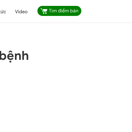
Tìm điểm bán
tức
Video
 bệnh