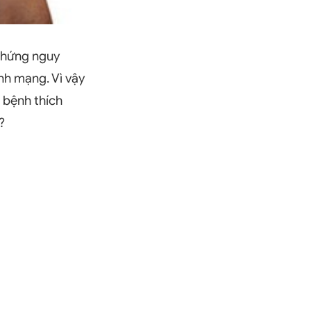
 chứng nguy
ính mạng. Vì vậy
 bệnh thích
?