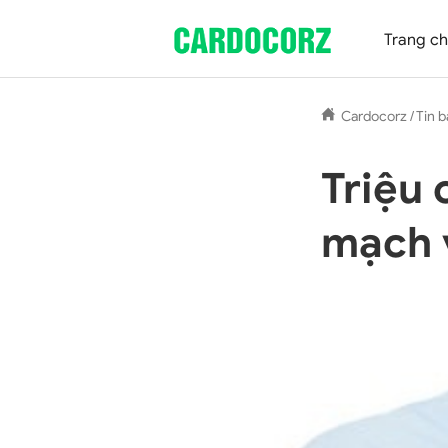
Trang c
Cardocorz
/
Tin b
Triệu 
mạch 