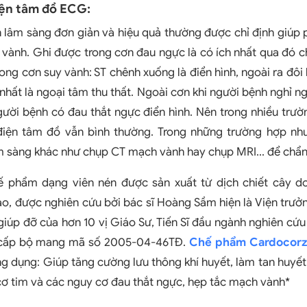
iện tâm đồ ECG:
 lâm sàng đơn giản và hiệu quả thường được chỉ định giúp 
vành. Ghi được trong cơn đau ngực là có ích nhất qua đó c
rong cơn suy vành: ST chênh xuống là điển hình, ngoài ra đôi
p nhất là ngoại tâm thu thất. Ngoài cơn khi người bệnh nghỉ 
ười bệnh có đau thắt ngực điển hình. Nên trong nhiều trư
ện tâm đồ vẫn bình thường. Trong những trường hợp nh
m sàng khác như chụp CT mạch vành hay chụp MRI... để chẩn
ế phẩm dạng viên nén được sản xuất từ dịch chiết cây d
o, được nghiên cứu bởi bác sĩ Hoàng Sầm hiện là Viện trưở
giúp đỡ của hơn 10 vị Giáo Sư, Tiến Sĩ đầu ngành nghiên cứu
 cấp bộ mang mã số 2005-04-46TĐ.
Chế phẩm Cardocor
g dụng: Giúp tăng cường lưu thông khí huyết, làm tan huyết
ơ tim và các nguy cơ đau thắt ngực, hẹp tắc mạch vành*