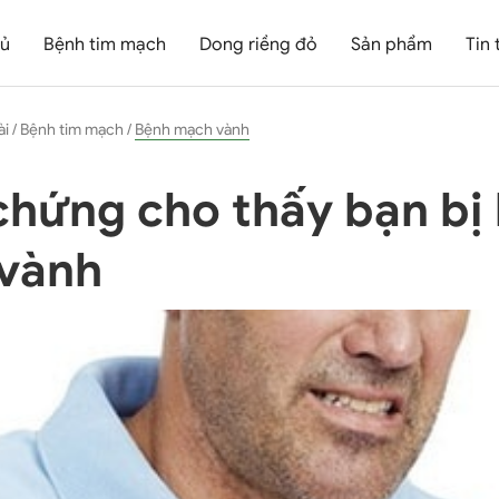
hủ
Bệnh tim mạch
Dong riềng đỏ
Sản phẩm
Tin 
ài
/
Bệnh tim mạch
/
Bệnh mạch vành
chứng cho thấy bạn bị
vành