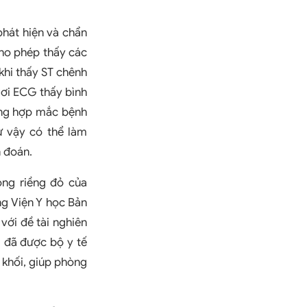
phát hiện và chẩn
ho phép thấy các
 khi thấy ST chênh
ngơi ECG thấy bình
ờng hợp mắc bệnh
ư vậy có thể làm
 đoán.
ong riềng đỏ của
ng Viện Y học Bản
 với đề tài nghiên
z
đã được bộ y tế
 khối, giúp phòng