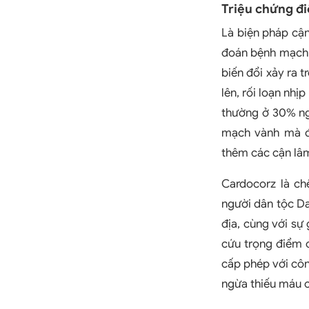
Triệu chứng đ
Là biện pháp cận
đoán bệnh mạch 
biến đổi xảy ra t
lên, rối loạn nhị
thường ở 30% ng
mạch vành mà đi
thêm các cận lâ
Cardocorz là ch
người dân tộc Da
địa, cùng với sự 
cứu trọng điểm
cấp phép với côn
ngừa thiếu máu c