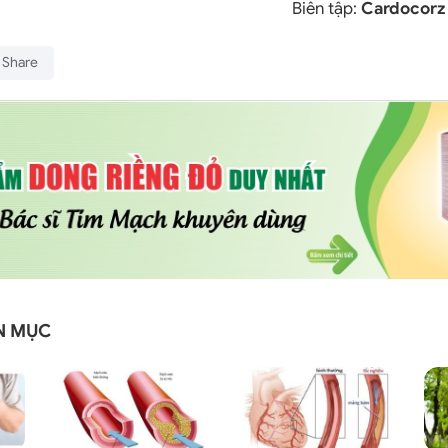
Biên tập:
Cardocorz 
Share
N MỤC