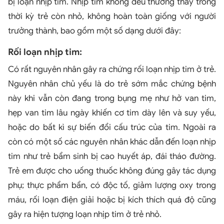
bị loạn nhịp tim. Nhịp tim không đều thường thấy trong
thời kỳ trẻ còn nhỏ, không hoàn toàn giống với người
trưởng thành, bao gồm một số dạng dưới đây:
Rối loạn nhịp tim:
Có rất nguyên nhân gây ra chứng rối loạn nhịp tim ở trẻ.
Nguyên nhân chủ yếu là do trẻ sớm mắc chứng bệnh
này khi vẫn còn đang trong bụng mẹ như hở van tim,
hẹp van tim lâu ngày khiến cơ tim dày lên và suy yếu,
hoặc do bất kì sự biến đổi cấu trúc của tim. Ngoài ra
còn có một số các nguyên nhân khác dẫn đến loạn nhịp
tim như trẻ bẩm sinh bị cao huyết áp, đái tháo đường.
Trẻ em được cho uống thuốc không đúng gây tác dụng
phụ; thực phẩm bẩn, có độc tố, giảm lượng oxy trong
máu, rối loạn điện giải hoặc bị kích thích quá độ cũng
gây ra hiện tượng loạn nhịp tim ở trẻ nhỏ.