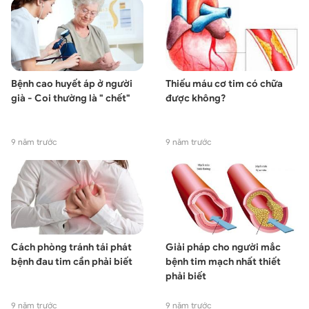
Bệnh cao huyết áp ở người
Thiếu máu cơ tim có chữa
già - Coi thường là " chết"
được không?
9 năm trước
9 năm trước
Cách phòng tránh tái phát
Giải pháp cho người mắc
bệnh đau tim cần phải biết
bệnh tim mạch nhất thiết
phải biết
9 năm trước
9 năm trước