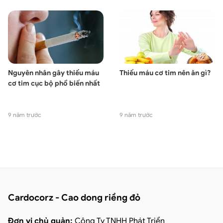
Nguyên nhân gây thiếu máu
Thiếu máu cơ tim nên ăn gì?
cơ tim cục bộ phổ biến nhất
9 năm trước
9 năm trước
Cardocorz - Cao dong riềng đỏ
Đơn vị chủ quản:
Công Ty TNHH Phát Triển