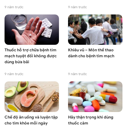
9 năm trước
9 năm trước
Thuốc hỗ trợ chữa bệnh tim
Khiêu vũ – Môn thể thao
mạch tuyệt đối không được
dành cho bệnh tim mạch
dùng bừa bãi
9 năm trước
9 năm trước
Chế độ ăn uống và luyện tập
Hãy thận trọng khi dùng
cho tim khỏe mỗi ngày
thuốc cảm