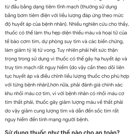
từ đầu bằng dạng tiêm tĩnh mạch (thường sử dụng
bằng bơm tiêm điện với liều lượng đáp ứng theo mức
độ huyết áp của bệnh nhân). Nhiều nghiên cứu cho thấy,
thuốc có thể làm thu hẹp diện thiếu máu và hoại tử của
tế bào cơm tim, dự phòng suy tim và các biến chứng,
làm giảm tỷ lệ tử vong. Tuy nhiên phải hết sức thận
trọng trong sử dụng vì thuốc có thể gây hạ huyết áp và
truỵ tim mạch rất nguy hiểm (do vậy cần theo dõi liên
tục huyết áp và điều chỉnh liều lượng thuốc cho phù hợp
với từng bệnh nhân),hơn nữa, phải đánh giá chính xác
khu nhồi máu cơ tim, vì với bệnh nhân có nhồi máu cơ
tim thất phải, thuốc gây giảm lượng máu về thất phải
do vậy giảm cung lượng tim và dẫn đến sốc tim rất
nguy hiểm đến tính mạng người bệnh.
Sử dụng thuốc như thế nào cho an toàn?