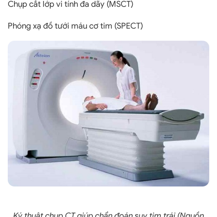
Chụp cắt lớp vi tính đa dãy (MSCT)
Phóng xạ đồ tưới máu cơ tim (SPECT)
Ký thuật chụp CT giúp chẩn đoán suy tim trái (Nguồn