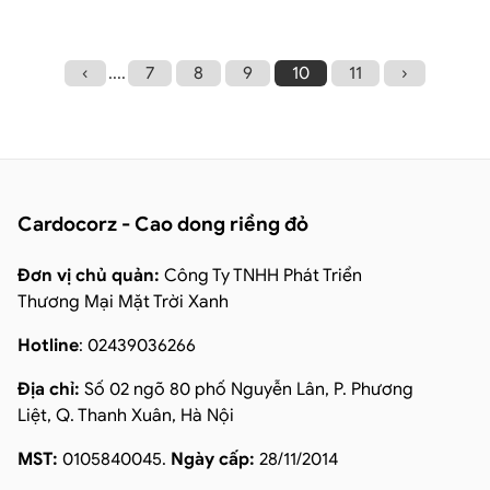
‹
....
7
8
9
10
11
›
Cardocorz - Cao dong riềng đỏ
Đơn vị chủ quản:
Công Ty TNHH Phát Triển
Thương Mại Mặt Trời Xanh
Hotline
: 02439036266
Địa chỉ:
Số 02 ngõ 80 phố Nguyễn Lân, P. Phương
Liệt, Q. Thanh Xuân, Hà Nội
MST:
0105840045.
Ngày cấp:
28/11/2014