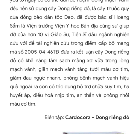
đều nên sử dụng cây Dong riềng đỏ, là cây thuốc quý
của đồng bào dân tộc Dao, đã được bác sĩ Hoàng
Sầm là Viện trưởng Viện Y học Bản địa cùng sự giúp
đỡ của hơn 10 vị Giáo Sư, Tiến Sĩ đầu ngành nghiên
cứu với đề tài nghiên cứu trọng điểm cấp bộ mang
mã số 2005-04-46TĐ đưa ra kết luận cây Dong riềng
đỏ có khả năng làm sạch mảng xơ vữa trong lòng
mạch vành, giãn mạch vành tăng tưới máu cơ tim,
giảm đau ngực nhanh, phòng bệnh mạch vành hiệu
quả ngoài ra còn có tác dụng hỗ trợ chữa suy tim, hạ
huyết áp, điều hoà nhịp tim, an thần và phòng nhồi
máu cơ tim.
Biên tập:
Cardocorz - Dong riềng đỏ