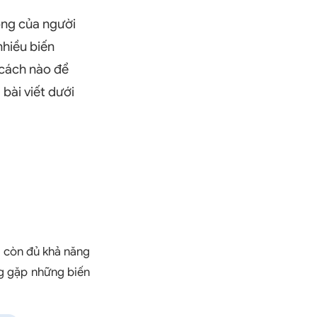
ống của người
nhiều biến
 cách nào để
bài viết dưới
g còn đủ khả năng
g gặp những biến