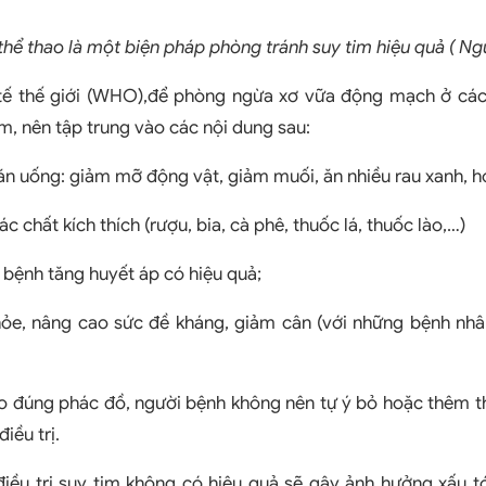
thể thao là một biện pháp phòng tránh suy tim hiệu quả ( Ngu
tế thế giới (WHO),để phòng ngừa xơ vữa động mạch ở cá
am, nên tập trung vào các nội dung sau:
ăn uống: giảm mỡ động vật, giảm muối, ăn nhiều rau xanh, h
 chất kích thích (rượu, bia, cà phê, thuốc lá, thuốc lào,…)
ị bệnh tăng huyết áp có hiệu quả;
hỏe, nâng cao sức đề kháng, giảm cân (với những bệnh nhân
eo đúng phác đồ, người bệnh không nên tự ý bỏ hoặc thêm t
điều trị.
 điều trị suy tim không có hiệu quả sẽ gây ảnh hưởng xấu t