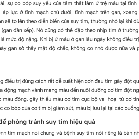
ải, sự co bóp suy yếu của tâm thất làm ứ trệ máu tại tĩn
g áp lực ở tĩnh mạch chủ dưới, tĩnh mạch trên gan, xoang 
 sẽ to lên theo diễn biến của suy tim, thường nhỏ lại khi dù
 (gan đàn xếp). Nó cũng có thể đập theo nhịp tim ở trườn
 lá mức độ nặng. Khi bị ứ máu ở gan lâu ngày không điều trị
 này gan sờ thấy mật độ chắc, không co nhỏ được nữa và p
.
g điều trị đúng cách rất dễ xuất hiện cơn đau tim gây đột qu
ủa động mạch vành mang máu đến nuôi dưỡng cơ tim đột ngột
c máu đông, gây thiếu máu cơ tim cục bộ và hoại tử cơ t
c co bóp của cơ tim bị giảm sút, máu bị lưu lại tại các buồng
để phòng tránh suy tim hiệu quả
nh tim mạch nói chung và bệnh suy tim nói riêng là bàn nh