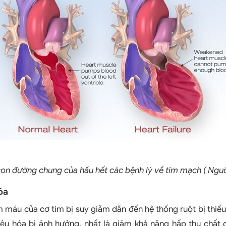
con đường chung của hầu hết các bệnh lý về tim mạch ( Nguồ
óa
 máu của cơ tim bị suy giảm dẫn đến hệ thống ruột bị thiế
iêu hóa bị ảnh hưởng, nhất là giảm khả năng hấp thu chất 