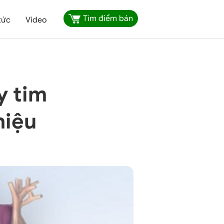
Tìm điểm bán
tức
Video
y tim
hiệu