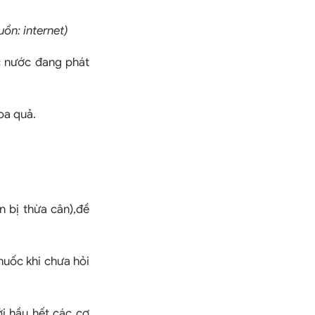
ồn: internet)
c nước đang phát
oa quả.
 bị thừa cân),đề
huốc khi chưa hỏi
ới hầu hết các cơ