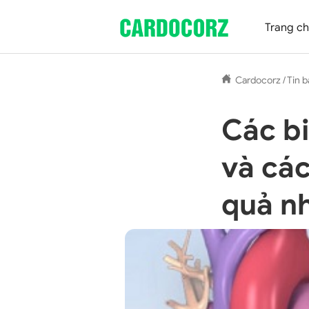
Trang c
Cardocorz
/
Tin b
Các b
và các
quả n