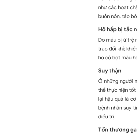
như các hoạt chấ
buồn nôn, táo bón
Hô hấp bị tắc 
Do máu bị ứ trệ 
trao đổi khí; khi
ho có bọt màu hồ
Suy thận
Ở những người m
thể thực hiện tốt
lại hậu quả là c
bệnh nhân suy ti
điều trị.
Tổn thương g