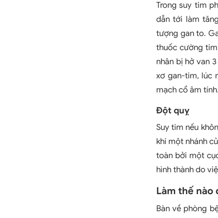
Trong suy tim ph
dẫn tới làm tăn
tượng gan to. Gan
thuốc cường tim
nhân bị hở van 3
xơ gan-tim, lúc
mạch cổ âm tính
Đột quỵ
Suy tim nếu khôn
khi một nhánh c
toàn bởi một cụ
hình thành do việ
Làm thế nào 
Bàn về phòng bệ