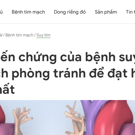
hủ
Bệnh tim mạch
Dong riềng đỏ
Sản phẩm
Tin 
ài
/
Bệnh tim mạch
/
Suy tim
iến chứng của bệnh su
h phòng tránh để đạt 
hất