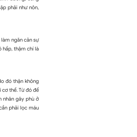
gặp phải như nôn,
, làm ngăn cản sự
ô hấp, thậm chí là
do đó thận không
i cơ thể. Từ đó để
ên nhân gây phù ở
 cần phải lọc máu