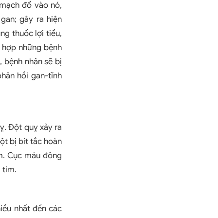
h mạch đổ vào nó,
gan; gây ra hiện
ng thuốc lợi tiểu,
g hợp những bệnh
, bệnh nhân sẽ bị
hản hồi gan-tĩnh
ỵ. Đột quỵ xảy ra
 bị bít tắc hoàn
im. Cục máu đông
 tim.
iều nhất đến các