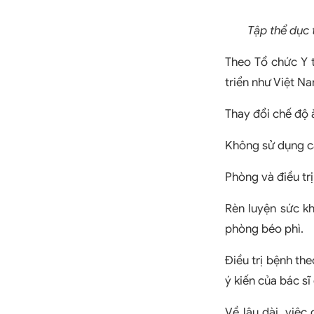
Tập thể dục 
Theo Tổ chức Y 
triển như Việt N
Thay đổi chế độ 
Không sử dụng các
Phòng và điều tr
Rèn luyện sức k
phòng béo phì.
Điều trị bệnh th
ý kiến của bác sĩ 
Về lâu dài, việc